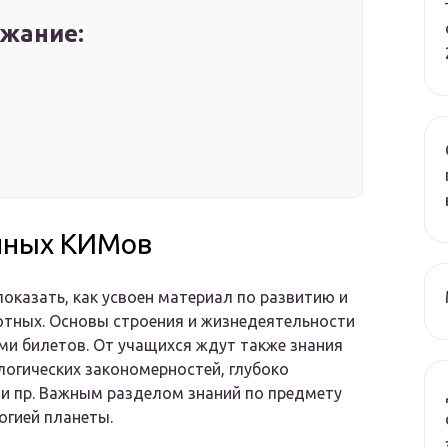
жание:
нных КИМов
показать, как усвоен материал по развитию и
отных. Основы строения и жизнедеятельности
ми билетов. От учащихся ждут также знания
огических закономерностей, глубоко
 и пр. Важным разделом знаний по предмету
огией планеты.