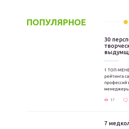
ПОПУЛЯРНОЕ
30 перс
творчес
выдумщи
1 ТОП-МЕН
рейтинга с
профессий 
менеджеры..
37
7 медко