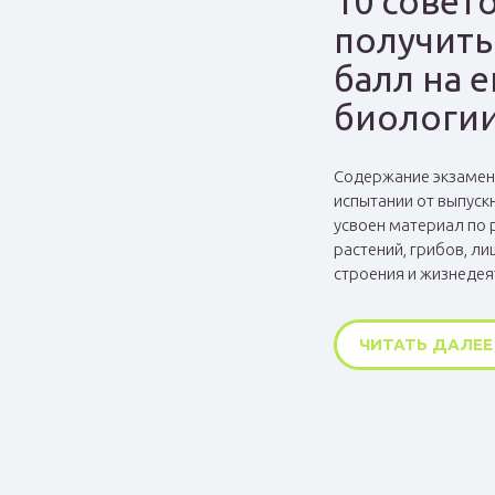
10 совето
получить
балл на е
биологи
Содержание экзамен
испытании от выпускн
усвоен материал по 
растений, грибов, л
строения и жизнедея
ЧИТАТЬ ДАЛЕЕ