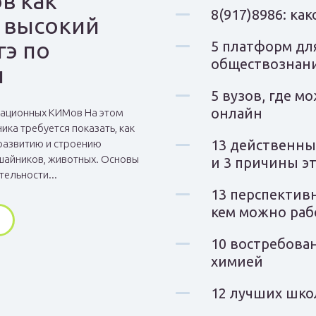
в как
8(917)8986: ка
 высокий
гэ по
5 платформ дл
обществознан
и
5 вузов, где 
онлайн
ационных КИМов На этом
ика требуется показать, как
13 действенны
развитию и строению
ишайников, животных. Основы
и 3 причины эт
тельности...
13 перспективн
кем можно раб
10 востребова
химией
12 лучших шко