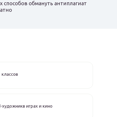
х способов обмануть антиплагиат
латно
 классов
-художникв играх и кино