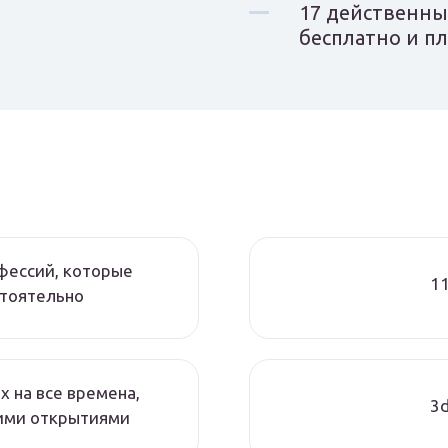
17 действенны
бесплатно и п
фессий, которые
11
стоятельно
 на все времена,
3d
ими открытиями