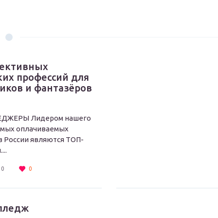
пективных
ких профессий для
ков и фантазёров
ЕДЖЕРЫ Лидером нашего
амых оплачиваемых
в России являются ТОП-
..
0
0
лледж