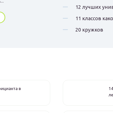
...
12 лучших уни
11 классов как
20 кружков
фицианта в
14
л