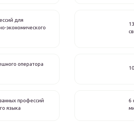
ессий для
1
но-экономического
св
пешного оператора
1
ванных профессий
6
го языка
м