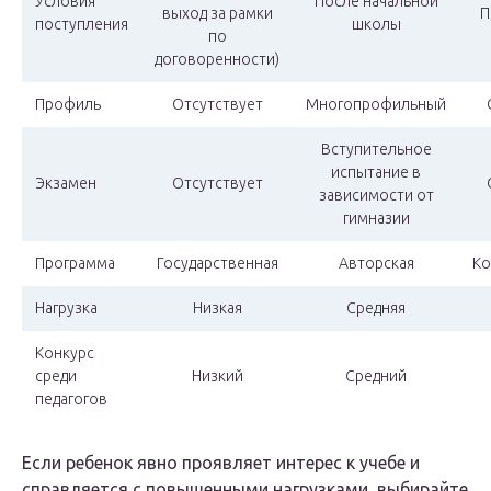
Условия
После начальной
выход за рамки
П
поступления
школы
по
договоренности)
Профиль
Отсутствует
Многопрофильный
Вступительное
испытание в
Экзамен
Отсутствует
зависимости от
гимназии
Программа
Государственная
Авторская
Ко
Нагрузка
Низкая
Средняя
Конкурс
среди
Низкий
Средний
педагогов
Если ребенок явно проявляет интерес к учебе и
справляется с повышенными нагрузками, выбирайте