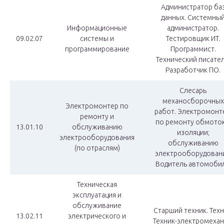
Администратор ба
данных. Системны
Информационные
администратор.
09.02.07
системы и
Тестировщик ИТ.
программирование
Программист.
Технический писател
Разработчик ПО.
Слесарь
механосборочных
Электромонтер по
работ. Электромонт
ремонту и
по ремонту обмоток
13.01.10
обслуживанию
изоляции;
электрооборудования
обслуживанию
(по отраслям)
электрооборудовани
Водитель автомобил
Техническая
эксплуатация и
обслуживание
Старший техник. Техн
13.02.11
электрического и
Техник-электромехан