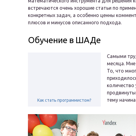
математического инструмента для решения ко
встречаются очень хорошие статьи по приме
конкретных задач, а особенно ценны коммент
плюсов и минусов описанного подхода.
Обучение в ШАДе
Самыми труд
месяца. Мне
То, что мно
приходилось
количество 
продвинутый
тему начина
Как стать программистом?