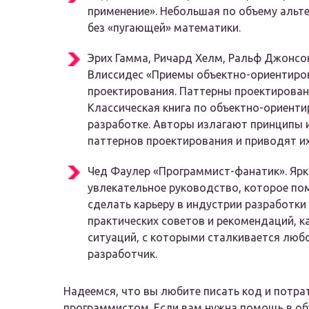
применение». Небольшая по объему альте
без «пугающей» математики.
Эрих Гамма, Ричард Хелм, Ральф Джонсо
Влиссидес «Приемы объектно-ориентиро
проектирования. Паттерны проектирован
Классическая книга по объектно-ориент
разработке. Авторы излагают принципы 
паттернов проектирования и приводят их
Чед Фаулер «Программист-фанатик». Ярк
увлекательное руководство, которое п
сделать карьеру в индустрии разработки
практических советов и рекомендаций, 
ситуаций, с которыми сталкивается люб
разработчик.
Надеемся, что вы любите писать код и потра
программистом. Если вам нужна помощь в обуч