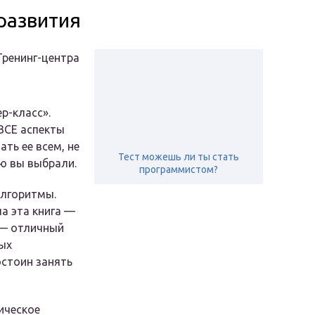
развития
Тренинг-центра
р-класс».
ВСЕ аспекты
ть ее всем, не
Тест можешь ли ты стать
ю вы выбрали.
программистом?
Алгоритмы.
а эта книга —
 — отличный
ых
стоин занять
ическое