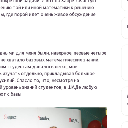
нкретной задачи. И вот на Хабре зачастую
нению той или иной математики к решению
ы, где порой идет очень живое обсуждение
ными для меня были, наверное, первые четыре
 не хватало базовых математических знаний.
гим студентам давалось легко, мне
 изучать отдельно, прикладывая большое
усилий. Спасло то, что, несмотря на
 уровень знаний студентов, в ШАДе любую
ют с базы.