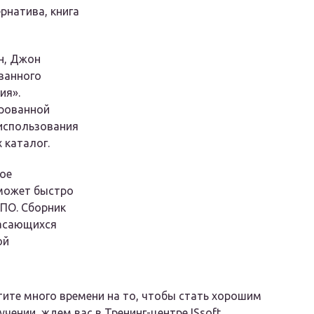
рнатива, книга
н, Джон
ванного
ия».
ированной
использования
 каталог.
ое
оможет быстро
 ПО. Сборник
касающихся
ой
тите много времени на то, чтобы стать хорошим
ении, ждем вас в Тренинг-центре ISsoft.