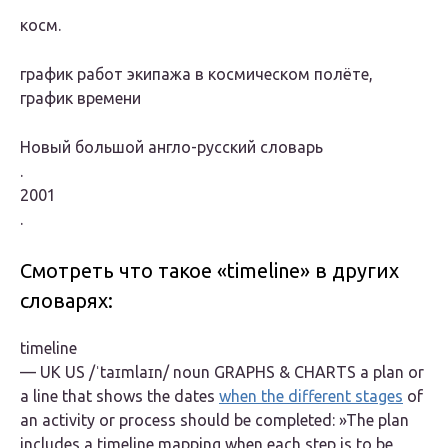
косм.
график работ экипажа в космическом полёте,
график времени
Новый большой англо-русский словарь
.
2001
.
Смотреть что такое «timeline» в других
словарях:
timeline
— UK US /ˈtaɪmlaɪn/ noun GRAPHS & CHARTS a plan or
a line that shows the dates
when the different stages
of
an activity or process should be completed: »The plan
includes a timeline mapping when each step is to be