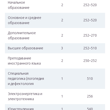
Начальное
2
252–520
образование
Основное и среднее
2
252–520
образование
Дополнительное
2
252–270
образование
Высшее образование
3
252–510
Преподавание
2
250–252
иностранного языка
Специальная
педагогика (логопедия
1
510
и дефектология
Электроэнергетика и
1
256
электротехника
Юриспруденция
1
540