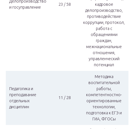
Делопроизводство
23 / 58
кадровое
и госуправление
делопроизводство,
противодействие
коррупции, протокол,
работа с
обращениями
граждан,
межнациональные
отношения,
управленческий
потенциал
Методика
воспитательной
Педагогика и
работы,
преподавание
компетентностно-
11 / 28
отдельных
ориентированные
дисциплин
технологии,
подготовка к ЕГЭ и
ГИА, ФГОСы